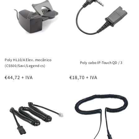
Poly HL10/A Elev. mecânico
Poly cabo IP-Touch QD / 3
(CS500/Savi/Legend cs)
€44,72 + IVA
€18,70 + IVA