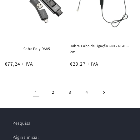
Jabra Cabo de ligação GN1218 AC -
Cabo Poly DA85
2m
€77,24 + IVA
€29,27 + IVA
1
2
3
4
Pesquisa
Página inicial