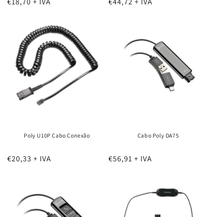
€18,70 + IVA
€44,72 + IVA
Poly U10P Cabo Conexão
Cabo Poly DA75
€20,33 + IVA
€56,91 + IVA